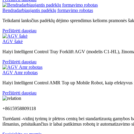
Bendradarbiaujantis padėklų formavimo robotas
Teikdami lanksčius padėklų dėjimo sprendimus kelioms pramonės šakom
Peržiūrėti daugiau
AGV šakė
Haiyi Intelligent Control Tray Forklift AGV (modelis C1-HL), žinomas
Peržiūrėti daugiau
AGV Amr robotas
Haiyi Intelligent Control AMR Top up Mobile Robot, kaip efektyvus ir
Peržiūrėti daugiau
+8615958809118
Turėdami -vidinį tyrimų ir plėtros centrą bei standartizuotą gamybos
išmanius, prisitaikančius ir labai patikimus robotų ir automatizavim