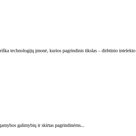
iška technologijų įmonė, kurios pagrindinis tikslas – dirbtinio intelekt
 gamybos galimybių ir skirtas pagrindinėms...