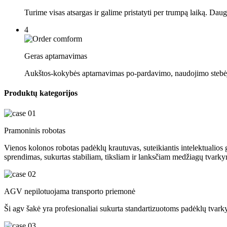
Turime visas atsargas ir galime pristatyti per trumpą laiką. Daug 
4
Geras aptarnavimas
Aukštos-kokybės aptarnavimas po-pardavimo, naudojimo stebėjima
Produktų kategorijos
Pramoninis robotas
Vienos kolonos robotas padėklų krautuvas, suteikiantis intelektualio
sprendimas, sukurtas stabiliam, tiksliam ir lanksčiam medžiagų tvarky
AGV nepilotuojama transporto priemonė
Ši agv šakė yra profesionaliai sukurta standartizuotoms padėklų tva