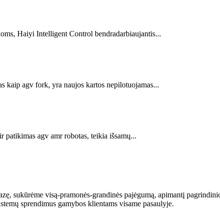
s, Haiyi Intelligent Control bendradarbiaujantis...
 kaip agv fork, yra naujos kartos nepilotuojamas...
 patikimas agv amr robotas, teikia išsamų...
 bazę, sukūrėme visą-pramonės-grandinės pajėgumą, apimantį pagrindini
o sistemų sprendimus gamybos klientams visame pasaulyje.