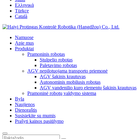
Ελληνικά
Türkçe
Català
Namuose
Apie mus
Produktai
Pramoninis robotas
Stulpelio robotas
Paletavimo robotas
AGV nepilotuojama transporto priemonė
AGV šakinis krautuvas
Autonominis mobilusis robotas
AGV vandenilio kuro elementų šakinis krautuvas
Pramoninė robotų valdymo sistema
Byla
Naujienos
Dienoraštis
Susisiekite su mumis
Prašyti kainos pasiūlymo