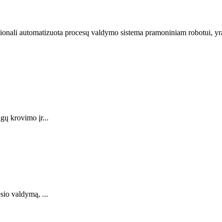
esionali automatizuota procesų valdymo sistema pramoniniam robotui, yra
ų krovimo įr...
io valdymą, ...