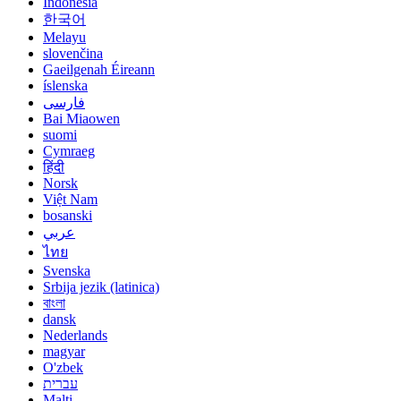
Indonesia
한국어
Melayu
slovenčina
Gaeilgenah Éireann
íslenska
فارسی
Bai Miaowen
suomi
Cymraeg
हिंदी
Norsk
Việt Nam
bosanski
عربي
ไทย
Svenska
Srbija jezik (latinica)
বাংলা
dansk
Nederlands
magyar
O'zbek
עברית
Malti