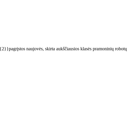
o{2}}pagrįstos naujovės, skirta aukščiausios klasės pramoninių robotų