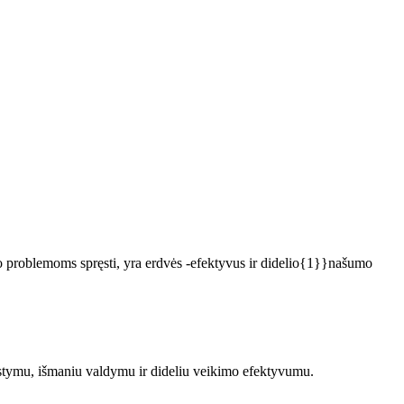
mo problemoms spręsti, yra erdvės -efektyvus ir didelio{1}}našumo
ėstymu, išmaniu valdymu ir dideliu veikimo efektyvumu.