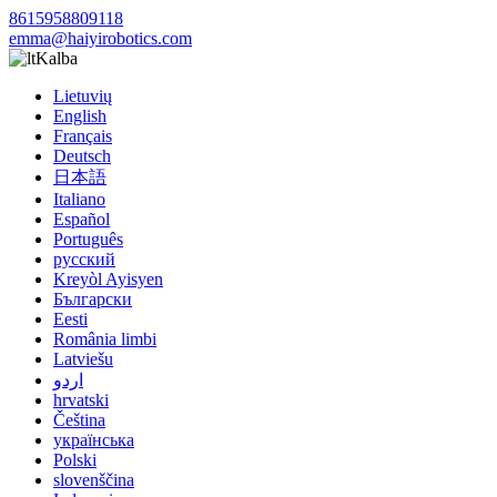
8615958809118
emma@haiyirobotics.com
Kalba
Lietuvių
English
Français
Deutsch
日本語
Italiano
Español
Português
русский
Kreyòl Ayisyen
Български
Eesti
România limbi
Latviešu
اردو
hrvatski
Čeština
українська
Polski
slovenščina