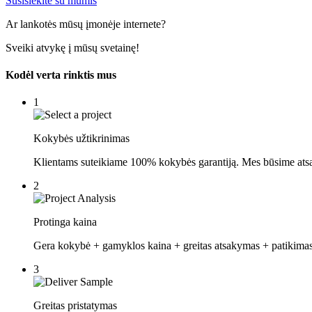
Susisiekite su mumis
Ar lankotės mūsų įmonėje internete?
Sveiki atvykę į mūsų svetainę!
Kodėl verta rinktis mus
1
Kokybės užtikrinimas
Klientams suteikiame 100% kokybės garantiją. Mes būsime atsa
2
Protinga kaina
Gera kokybė + gamyklos kaina + greitas atsakymas + patikimas a
3
Greitas pristatymas