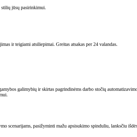
stilių jūsų pasirinkimui.
s ir teigiami atsiliepimai. Greitas atsakas per 24 valandas.
s gamybos galimybių ir skirtas pagrindinėms darbo stočių automatizavi
mui.
rkymo scenarijams, pasižyminti mažu apsisukimo spinduliu, lanksčiu išd